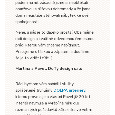
pádem na ně, zásadně jsme si neoblékali
oranžovou s růžovou dohromady a že jsme
doma neustále stěhovali nábytek ke své
spokojenosti.
Nene, u nás je to daleko prostší. Oba máme
rádi design a kvalitně odvedenou řemeslnou
práci, kterou vám chceme nabídnout.
Pracujeme s láskou a zápalem a doufáme,
že je to vidět i cítit. :)
Martina a Pavel, DoTy design s.r.o.
Rádi bychom vám nabídli i služby
spřátelené truhlárny
DOLPA interiéry
,
kterou provozuje a vlastní Pavel již 20 let.
Interiér navrhuje a vyrábí na míru dle
rozmanitých požadavků zákazníka ve velmi