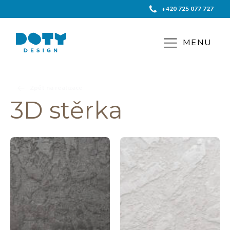
+420 725 077 727
MENU
Zpět na realizace
3D stěrka